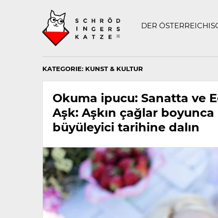
Technisch
SCHRÖDINGERS K
notwendiges
Feld
DER ÖSTERREICHI
für
Recaptcha,
bitte
ignorieren.
KATEGORIE:
KUNST & KULTUR
Okuma ipucu: Sanatta ve E
Aşk: Aşkın çağlar boyunca
büyüleyici tarihine dalın