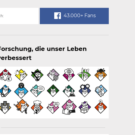
43.000+ Fans
Forschung, die unser Leben
verbessert