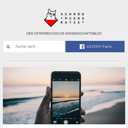
Technisch
SCHRÖDINGER
notwendiges
Feld
für
Recaptcha,
bitte
DER ÖSTERREICHISCHE WISSENSCHAFTSBLOG
ignorieren.
Suchwort
43.000+ Fans
SUCHE
NACH: