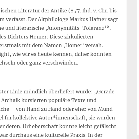
schen Literatur der Antike (8./7. Jhd. v. Chr. bis
ym verfasst. Der Altphilologe Markus Hafner sagt
che und literarische ‚Anonymitäts-Toleranz‘“.
des Dichters Homer: Diese zirkulierten
 erstmals mit dem Namen ‚Homer‘ versah.
ight, wie wir es heute kennen, daher konnten
chseln oder ganz verschwinden.
rster Linie mündlich überliefert wurde: „Gerade
 Archaik kursierten populäre Texte und
rüche – von Hand zu Hand oder eher von Mund
el für kollektive Autor*innenschaft, sie wurden
endeten. Urheberschaft konnte leicht gefälscht
ar durchaus eine kulturelle Praxis. In der