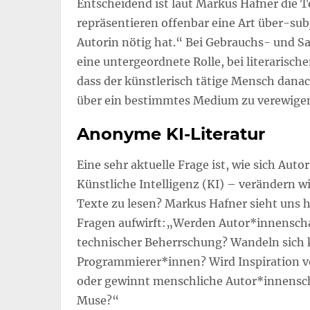
Entscheidend ist laut Markus Hafner die 
repräsentieren offenbar eine Art über-sub
Autorin nötig hat.“ Bei Gebrauchs- und S
eine untergeordnete Rolle, bei literarisch
dass der künstlerisch tätige Mensch dana
über ein bestimmtes Medium zu verewige
Anonyme KI-Literatur
Eine sehr aktuelle Frage ist, wie sich Au
Künstliche Intelligenz (KI) – verändern w
Texte zu lesen? Markus Hafner sieht uns h
Fragen aufwirft:„Werden Autor*innensch
technischer Beherrschung? Wandeln sich k
Programmierer*innen? Wird Inspiration vol
oder gewinnt menschliche Autor*innenscha
Muse?“