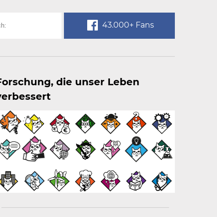
43.000+ Fans
Forschung, die unser Leben
verbessert