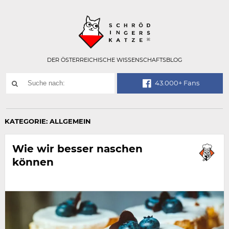
Technisch
SCHRÖDINGER
notwendiges
Feld
für
Recaptcha,
bitte
DER ÖSTERREICHISCHE WISSENSCHAFTSBLOG
ignorieren.
Suchwort
43.000+ Fans
SUCHE
NACH:
KATEGORIE:
ALLGEMEIN
Wie wir besser naschen
können