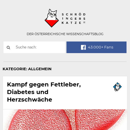
Technisch
SCHRÖDINGER
notwendiges
Feld
für
Recaptcha,
bitte
DER ÖSTERREICHISCHE WISSENSCHAFTSBLOG
ignorieren.
Suchwort
43.000+ Fans
SUCHE
NACH:
KATEGORIE:
ALLGEMEIN
Kampf gegen Fettleber,
Diabetes und
Herzschwäche