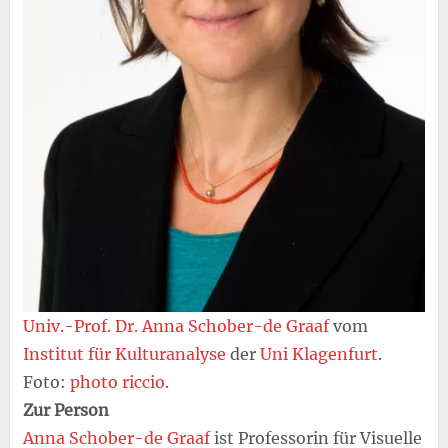
Univ.-Prof. Dr. Anna Schober-de Graaf
vom
Institut für Kulturanalyse
der
Uni Klagenfurt
.
Foto:
photo riccio
.
Zur Person
Anna Schober-de Graaf
ist Professorin für Visuelle