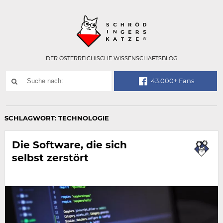
Technisch
SCHRÖDINGER
notwendiges
Feld
für
Recaptcha,
bitte
DER ÖSTERREICHISCHE WISSENSCHAFTSBLOG
ignorieren.
Suchwort
43.000+ Fans
SUCHE
NACH:
SCHLAGWORT:
TECHNOLOGIE
Die Software, die sich
selbst zerstört