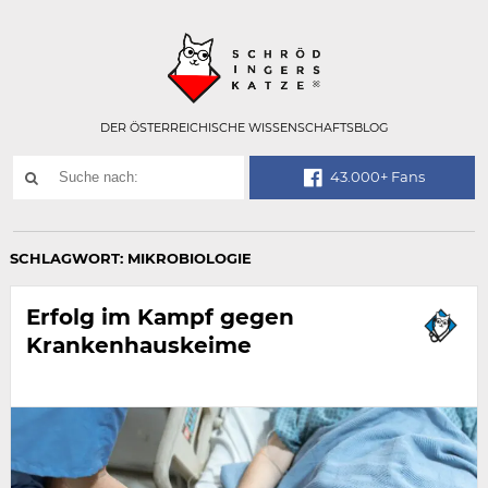
Technisch
SCHRÖDINGER
notwendiges
Feld
für
Recaptcha,
bitte
DER ÖSTERREICHISCHE WISSENSCHAFTSBLOG
ignorieren.
Suchwort
43.000+ Fans
SUCHE
NACH:
SCHLAGWORT:
MIKROBIOLOGIE
Erfolg im Kampf gegen
Krankenhauskeime