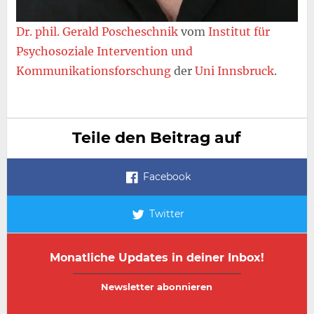
Dr. phil. Gerald Poscheschnik
vom
Institut für
Psychosoziale Intervention und
Kommunikationsforschung
der
Uni Innsbruck
.
Teile den Beitrag auf
Facebook
Twitter
Monatliche Updates in deiner Inbox!
E-
E-
Mail-
Mail-
Adresse
Adresse