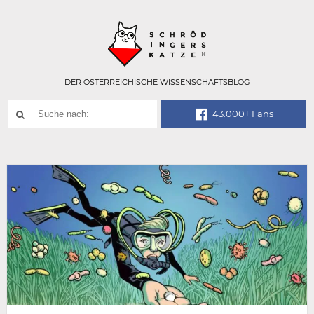
Technisch
SCHRÖDINGER
notwendiges
Feld
für
Recaptcha,
bitte
DER ÖSTERREICHISCHE WISSENSCHAFTSBLOG
ignorieren.
Suchwort
43.000+ Fans
SUCHE
NACH: