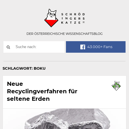
Technisch
SCHRÖDINGER
notwendiges
Feld
für
Recaptcha,
bitte
DER ÖSTERREICHISCHE WISSENSCHAFTSBLOG
ignorieren.
Suchwort
43.000+ Fans
SUCHE
NACH:
SCHLAGWORT:
BOKU
Neue
Recyclingverfahren für
seltene Erden