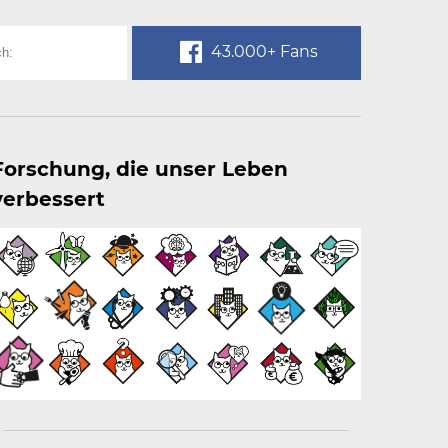
43.000+ Fans
Forschung, die unser Leben
verbessert