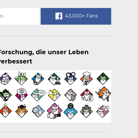
43.000+ Fans
Forschung, die unser Leben
verbessert