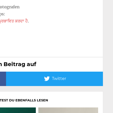
Fotografen
ps:
 ਪ੍ਰਭਾਵਿਤ ਕਰਦਾ ਹੈ
.
n Beitrag auf
Twitter
LTEST DU EBENFALLS LESEN