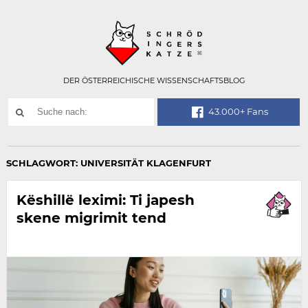
Technisch
SCHRÖDINGER
notwendiges
Feld
für
Recaptcha,
bitte
DER ÖSTERREICHISCHE WISSENSCHAFTSBLOG
ignorieren.
Suchwort
43.000+ Fans
SUCHE
NACH:
SCHLAGWORT:
UNIVERSITÄT KLAGENFURT
Këshillë leximi: Ti japesh
skene migrimit tend