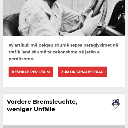
Ky artikull më pelqeu shumë sepse paragjykimet në
trafik janë shumë të zakonshme në jetën e
perditshme.
KËSHILLË PËR LEXIM
ZUM ORIGINALBEITRAG
Vordere Bremsleuchte,
weniger Unfälle