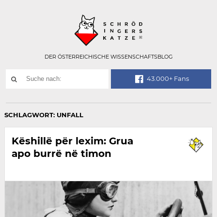
Technisch
SCHRÖDINGER
notwendiges
Feld
für
Recaptcha,
bitte
DER ÖSTERREICHISCHE WISSENSCHAFTSBLOG
ignorieren.
Suchwort
43.000+ Fans
SUCHE
NACH:
SCHLAGWORT:
UNFALL
Këshillë për lexim: Grua
apo burrë në timon