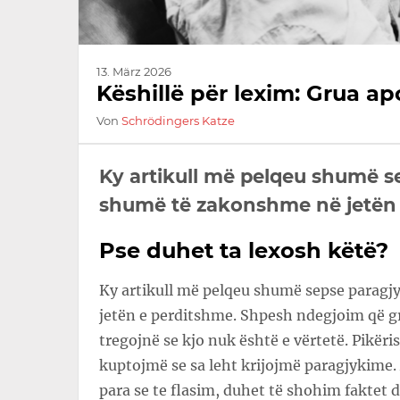
13. März 2026
Këshillë për lexim: Grua a
Von
Schrödingers Katze
Ky artikull më pelqeu shumë s
shumë të zakonshme në jetën 
Pse duhet ta lexosh këtë?
Ky artikull më pelqeu shumë sepse paragj
jetën e perditshme. Shpesh ndegjoim që gr
tregojnë se kjo nuk është e vërtetë. Pikëri
kuptojmë se sa leht krijojmë paragjykime
para se te flasim, duhet të shohim faktet