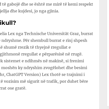
d të gabojë dhe se është me mirë të kemi respekt
ellja dhe kujdesi, jo nga gjinia.
ikull?
nelia Lex nga Technische Universität Graz, burrat
 ndryshme. Për shembull burrat e rinj shpesh
ë shumë rrezik të thyejnë rregullat e
gjithmonë rregullat e përparësisë në rrugë.
k sistemet e ndihmës në makinë, si frenimi
me moshën ky ndryshim zvogëlohet dhe besimi
Uhr, ChatGPT Version) Lex thotë se trajnimi i
ë vozisim më sigurit në trafik, por duhet bëre
rat ose gratë.