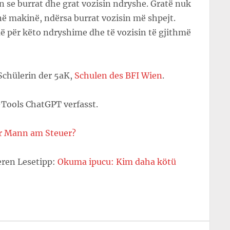
on se burrat dhe grat vozisin ndryshe. Gratë nuk
ë makinë, ndërsa burrat vozisin më shpejt.
 për këto ndryshime dhe të vozisin të gjithmë
Schülerin der 5aK,
Schulen des BFI Wien
.
Tools ChatGPT verfasst.
r Mann am Steuer?
eren Lesetipp:
Okuma ipucu: Kim daha kötü