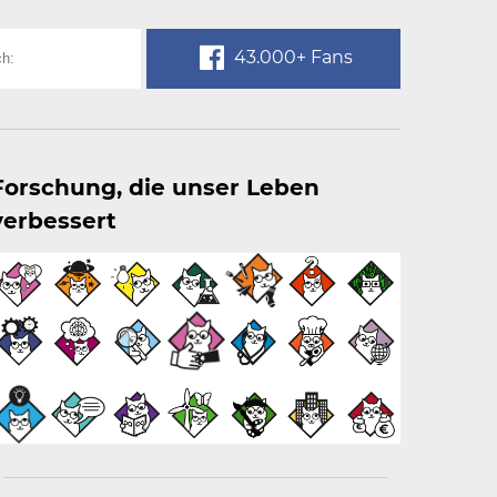
43.000+ Fans
Forschung, die unser Leben
verbessert