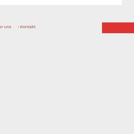
E-
er uns
› Kontakt
Mail-
Adresse