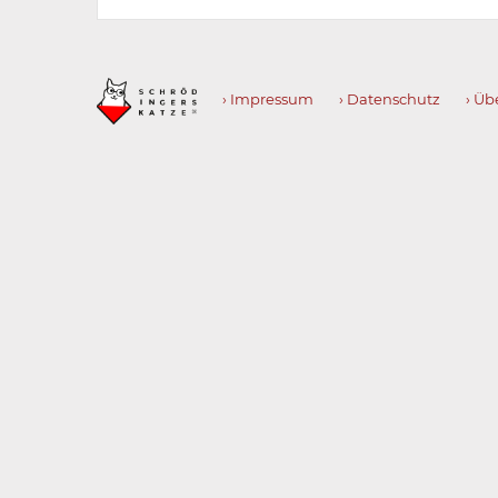
› Impressum
› Datenschutz
› Üb