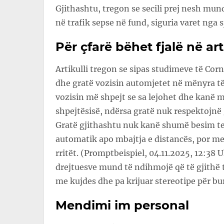
Gjithashtu, tregon se secili prej nesh mun
në trafik sepse në fund, siguria varet nga sj
Për çfarë bëhet fjalë në art
Artikulli tregon se sipas studimeve të Cor
dhe gratë vozisin automjetet në mënyra të
vozisin më shpejt se sa lejohet dhe kanë m
shpejtësisë, ndërsa gratë nuk respektojnë 
Gratë gjithashtu nuk kanë shumë besim te
automatik apo mbajtja e distancës, por 
rritët. (Promptbeispiel, 04.11.2025, 12:38 
drejtuesve mund të ndihmojë që të gjithë t
me kujdes dhe pa krijuar stereotipe për bur
Mendimi im personal