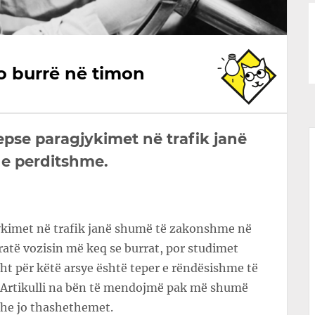
po burrë në timon
epse paragjykimet në trafik janë
e perditshme.
ykimet në trafik janë shumë të zakonshme në
atë vozisin më keq se burrat, por studimet
sht për këtë arsye është teper e rëndësishme të
. Artikulli na bën të mendojmë pak më shumë
 dhe jo thashethemet.