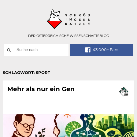
Technisch
SCHRÖDINGER
notwendiges
Feld
für
Recaptcha,
bitte
DER ÖSTERREICHISCHE WISSENSCHAFTSBLOG
ignorieren.
Suchwort
43.000+ Fans
SUCHE
NACH:
SCHLAGWORT:
SPORT
Mehr als nur ein Gen