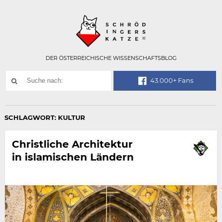
Technisch
SCHRÖDINGER
notwendiges
Feld
für
Recaptcha,
bitte
DER ÖSTERREICHISCHE WISSENSCHAFTSBLOG
ignorieren.
Suchwort
43.000+ Fans
SUCHE
NACH:
SCHLAGWORT:
KULTUR
Christliche Architektur
in islamischen Ländern