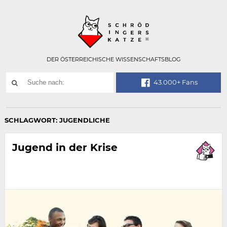
Technisch
SCHRÖDINGER
notwendiges
Feld
für
Recaptcha,
bitte
DER ÖSTERREICHISCHE WISSENSCHAFTSBLOG
ignorieren.
Suchwort
43.000+ Fans
SUCHE
NACH:
SCHLAGWORT:
JUGENDLICHE
Jugend in der Krise