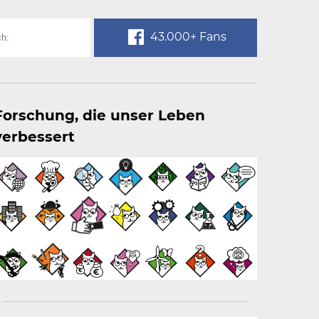
43.000+ Fans
Forschung, die unser Leben
verbessert