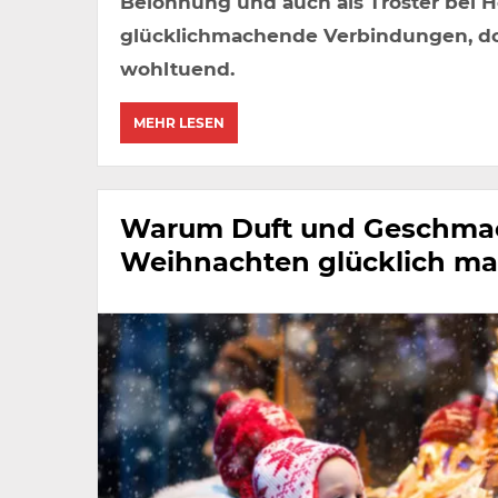
Belohnung und auch als Tröster bei H
glücklichmachende Verbindungen, do
wohltuend.
MEHR LESEN
Warum Duft und Geschma
Weihnachten glücklich m