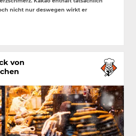
erzschmerz. Kakao enthält tatsächlich
ch nicht nur deswegen wirkt er
ck von
achen