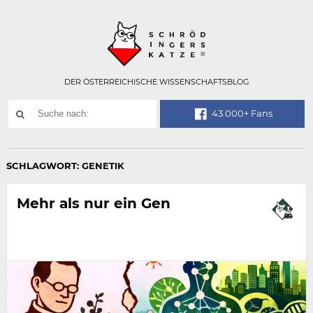
Technisch
SCHRÖDINGER
notwendiges
Feld
für
Recaptcha,
bitte
DER ÖSTERREICHISCHE WISSENSCHAFTSBLOG
ignorieren.
Suchwort
43.000+ Fans
SUCHE
NACH:
SCHLAGWORT:
GENETIK
Mehr als nur ein Gen