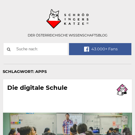
Technisch
SCHRÖDINGER
notwendiges
Feld
für
Recaptcha,
bitte
DER ÖSTERREICHISCHE WISSENSCHAFTSBLOG
ignorieren.
Suchwort
43.000+ Fans
SUCHE
NACH:
SCHLAGWORT:
APPS
Die digitale Schule