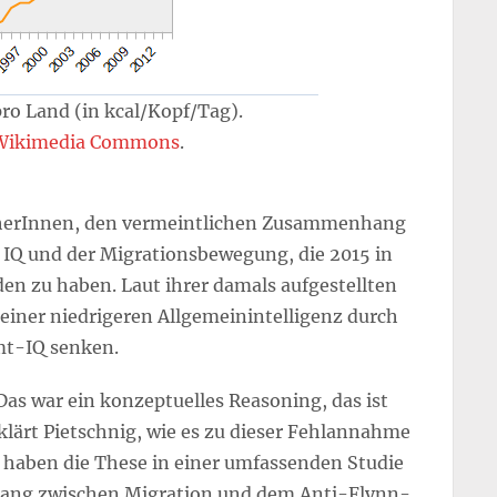
ro Land (in kcal/Kopf/Tag).
Wikimedia Commons
.
cherInnen, den vermeintlichen Zusammenhang
IQ und der Migrationsbewegung, die 2015 in
en zu haben. Laut ihrer damals aufgestellten
iner niedrigeren Allgemeinintelligenz durch
mt-IQ senken.
„Das war ein konzeptuelles Reasoning, das ist
rklärt Pietschnig, wie es zu dieser Fehlannahme
haben die These in einer umfassenden Studie
ang zwischen Migration und dem Anti-Flynn-