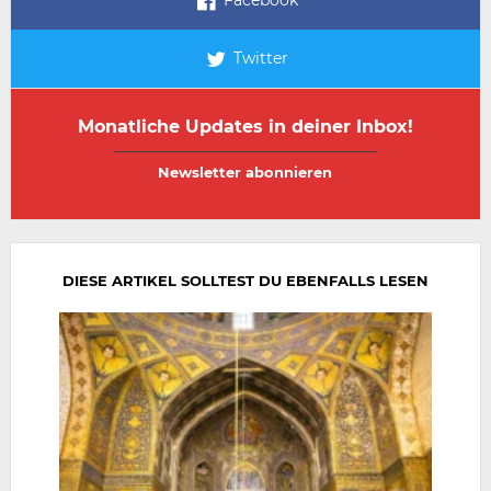
Facebook
Twitter
Monatliche Updates in deiner Inbox!
E-
E-
Mail-
Mail-
Adresse
Adresse
wiederholen
DIESE ARTIKEL SOLLTEST DU EBENFALLS LESEN