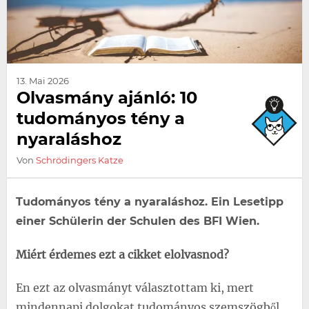
13. Mai 2026
Olvasmány ajánló: 10
tudományos tény a
nyaraláshoz
Von
Schrödingers Katze
Tudományos tény a nyaraláshoz. Ein Lesetipp
einer Schülerin der Schulen des BFI Wien.
Miért érdemes ezt a cikket elolvasnod?
En ezt az olvasmányt választottam ki, mert
mindennapi dolgokat tudományos szemszögből