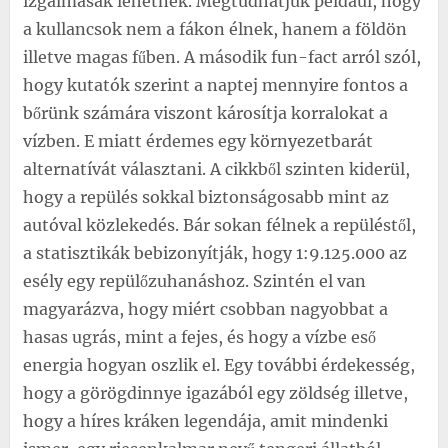
izgalmasak lehetnek. Megtudhatjuk például, hogy
a kullancsok nem a fákon élnek, hanem a földön
illetve magas fűben. A második fun-fact arról szól,
hogy kutatók szerint a naptej mennyire fontos a
bőrünk számára viszont károsítja korralokat a
vízben. E miatt érdemes egy környezetbarát
alternatívát választani. A cikkből szinten kiderül,
hogy a repülés sokkal biztonságosabb mint az
autóval közlekedés. Bár sokan félnek a repüléstől,
a statisztikák bebizonyítják, hogy 1:9.125.000 az
esély egy repülőzuhanáshoz. Szintén el van
magyarázva, hogy miért csobban nagyobbat a
hasas ugrás, mint a fejes, és hogy a vízbe eső
energia hogyan oszlik el. Egy további érdekesség,
hogy a görögdinnye igazából egy zöldség illetve,
hogy a híres kráken legendája, amit mindenki