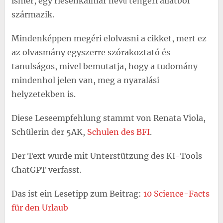
ismer, egy riesenkalmar nevű tengeri állatból
származik.
Mindenképpen megéri elolvasni a cikket, mert ez
az olvasmány egyszerre szórakoztató és
tanulságos, mivel bemutatja, hogy a tudomány
mindenhol jelen van, meg a nyaralási
helyzetekben is.
Diese Leseempfehlung stammt von Renata Viola,
Schülerin der 5AK,
Schulen des BFI
.
Der Text wurde mit Unterstützung des KI-Tools
ChatGPT verfasst.
Das ist ein Lesetipp zum Beitrag:
10 Science-Facts
für den Urlaub