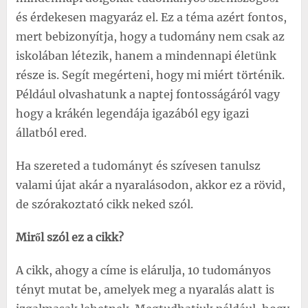
és érdekesen magyaráz el. Ez a téma azért fontos,
mert bebizonyítja, hogy a tudomány nem csak az
iskolában létezik, hanem a mindennapi életünk
része is. Segít megérteni, hogy mi miért történik.
Például olvashatunk a naptej fontosságáról vagy
hogy a krákén legendája igazából egy igazi
állatból ered.
Ha szereted a tudományt és szívesen tanulsz
valami újat akár a nyaralásodon, akkor ez a rövid,
de szórakoztató cikk neked szól.
Miről szól ez a cikk?
A cikk, ahogy a címe is elárulja, 10 tudományos
tényt mutat be, amelyek meg a nyaralás alatt is