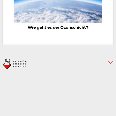
Wie geht es der Ozonschicht?
› Impressum
› Datenschutz
› Über uns
› Kontakt
E-
E
Mail-
M
Adresse
A
w