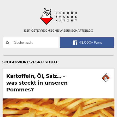
Technisch
SCHRÖDINGER
notwendiges
Feld
für
Recaptcha,
bitte
DER ÖSTERREICHISCHE WISSENSCHAFTSBLOG
ignorieren.
Suchwort
43.000+ Fans
SUCHE
NACH:
SCHLAGWORT:
ZUSATZSTOFFE
Kartoffeln, Öl, Salz… –
was steckt in unseren
Pommes?