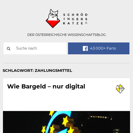
Technisch
SCHRÖDINGER
notwendiges
Feld
für
Recaptcha,
bitte
DER ÖSTERREICHISCHE WISSENSCHAFTSBLOG
ignorieren.
Suchwort
43.000+ Fans
SUCHE
NACH:
SCHLAGWORT:
ZAHLUNGSMITTEL
Wie Bargeld – nur digital