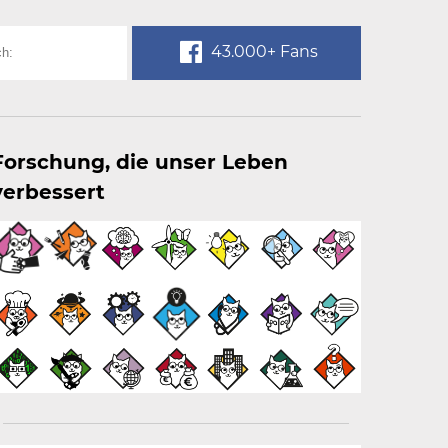
43.000+ Fans
Forschung, die unser Leben
verbessert