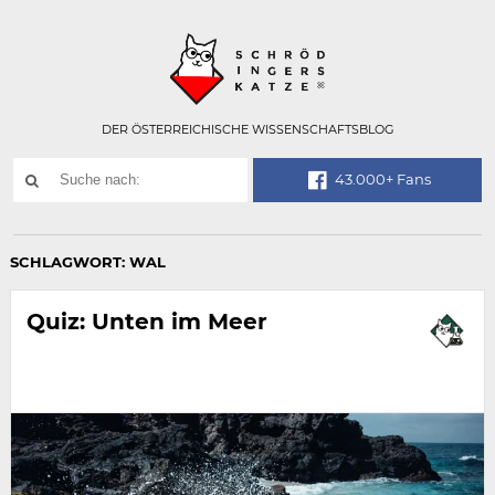
Technisch
SCHRÖDINGER
notwendiges
Feld
für
Recaptcha,
bitte
DER ÖSTERREICHISCHE WISSENSCHAFTSBLOG
ignorieren.
Suchwort
43.000+ Fans
SUCHE
NACH:
SCHLAGWORT:
WAL
Quiz: Unten im Meer