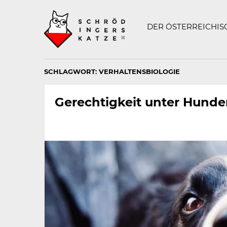
Technisch
SCHRÖDINGERS K
notwendiges
Feld
DER ÖSTERREICHI
für
Recaptcha,
bitte
ignorieren.
SCHLAGWORT:
VERHALTENSBIOLOGIE
Gerechtigkeit unter Hund