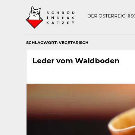
Technisch
SCHRÖDINGERS K
notwendiges
Feld
DER ÖSTERREICHI
für
Recaptcha,
bitte
ignorieren.
SCHLAGWORT:
VEGETARISCH
Leder vom Waldboden