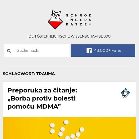
Technisch
SCHRÖDINGER
notwendiges
Feld
für
Recaptcha,
bitte
DER ÖSTERREICHISCHE WISSENSCHAFTSBLOG
ignorieren.
Suchwort
43.000+ Fans
SUCHE
NACH:
SCHLAGWORT:
TRAUMA
Preporuka za čitanje:
„Borba protiv bolesti
pomoću MDMA”