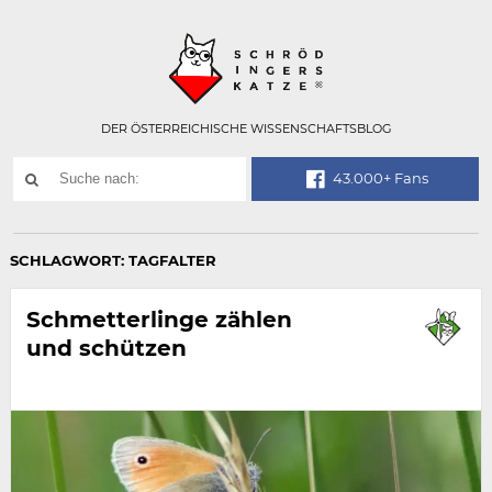
Technisch
SCHRÖDINGER
notwendiges
Feld
für
Recaptcha,
bitte
DER ÖSTERREICHISCHE WISSENSCHAFTSBLOG
ignorieren.
Suchwort
43.000+ Fans
SUCHE
NACH:
SCHLAGWORT:
TAGFALTER
Schmetterlinge zählen
und schützen