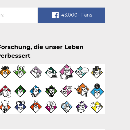
43.000+ Fans
Forschung, die unser Leben
verbessert