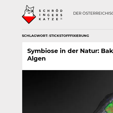
Technisch
SCHRÖDINGERS K
notwendiges
Feld
DER ÖSTERREICHI
für
Recaptcha,
bitte
ignorieren.
SCHLAGWORT:
STICKSTOFFFIXIERUNG
Symbiose in der Natur: Ba
Algen