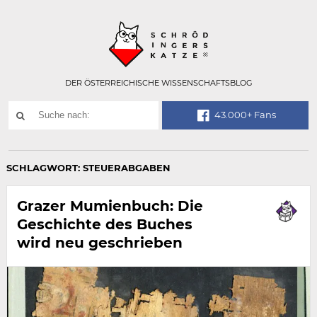
Technisch
SCHRÖDINGER
notwendiges
Feld
für
Recaptcha,
bitte
DER ÖSTERREICHISCHE WISSENSCHAFTSBLOG
ignorieren.
Suchwort
43.000+ Fans
SUCHE
NACH:
SCHLAGWORT:
STEUERABGABEN
Grazer Mumienbuch: Die
Geschichte des Buches
wird neu geschrieben