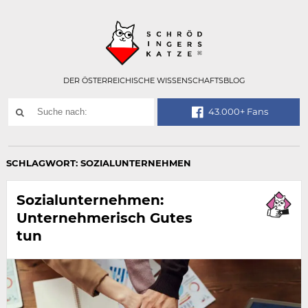
Technisch
SCHRÖDINGER
notwendiges
Feld
für
Recaptcha,
bitte
DER ÖSTERREICHISCHE WISSENSCHAFTSBLOG
ignorieren.
Suchwort
43.000+ Fans
SUCHE
NACH:
SCHLAGWORT:
SOZIALUNTERNEHMEN
Sozialunternehmen:
Unternehmerisch Gutes
tun