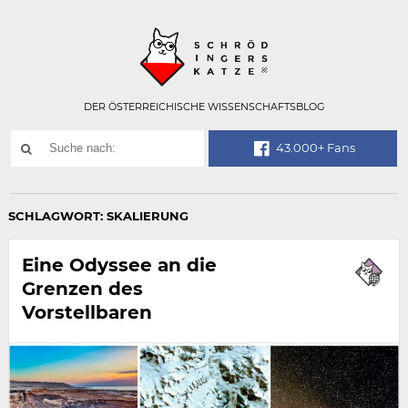
Technisch
SCHRÖDINGER
notwendiges
Feld
für
Recaptcha,
bitte
DER ÖSTERREICHISCHE WISSENSCHAFTSBLOG
ignorieren.
Suchwort
43.000+ Fans
SUCHE
NACH:
SCHLAGWORT:
SKALIERUNG
Eine Odyssee an die
Grenzen des
Vorstellbaren