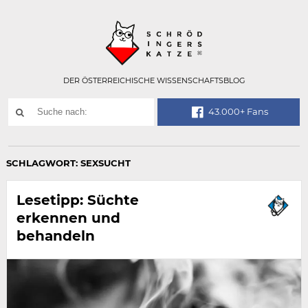
Technisch
SCHRÖDINGER
notwendiges
Feld
für
Recaptcha,
bitte
DER ÖSTERREICHISCHE WISSENSCHAFTSBLOG
ignorieren.
Suchwort
43.000+ Fans
SUCHE
NACH:
SCHLAGWORT:
SEXSUCHT
Lesetipp: Süchte
erkennen und
behandeln