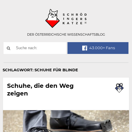
Technisch
SCHRÖDINGER
notwendiges
Feld
für
Recaptcha,
bitte
DER ÖSTERREICHISCHE WISSENSCHAFTSBLOG
ignorieren.
Suchwort
43.000+ Fans
SUCHE
NACH:
SCHLAGWORT:
SCHUHE FÜR BLINDE
Schuhe, die den Weg
zeigen