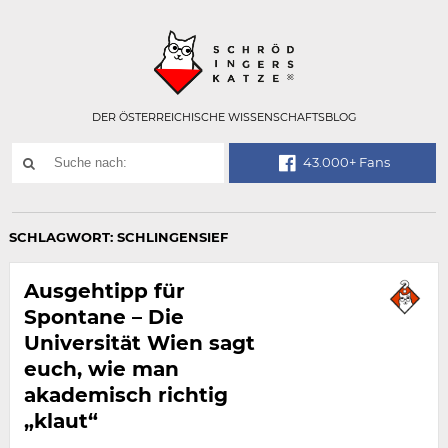
Technisch
SCHRÖDINGER
notwendiges
Feld
für
Recaptcha,
bitte
DER ÖSTERREICHISCHE WISSENSCHAFTSBLOG
ignorieren.
Suchwort
43.000+ Fans
SUCHE
NACH:
SCHLAGWORT:
SCHLINGENSIEF
Ausgehtipp für
Spontane – Die
Universität Wien sagt
euch, wie man
akademisch richtig
„klaut“