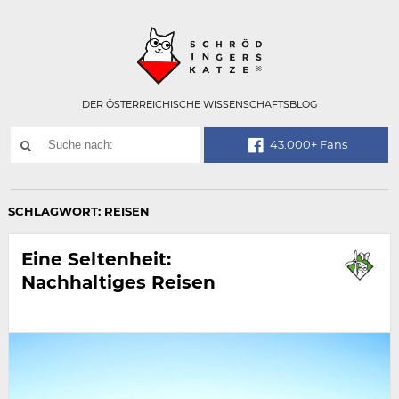
Technisch
SCHRÖDINGER
notwendiges
Feld
für
Recaptcha,
bitte
DER ÖSTERREICHISCHE WISSENSCHAFTSBLOG
ignorieren.
Suchwort
43.000+ Fans
SUCHE
NACH:
SCHLAGWORT:
REISEN
Eine Seltenheit:
Nachhaltiges Reisen