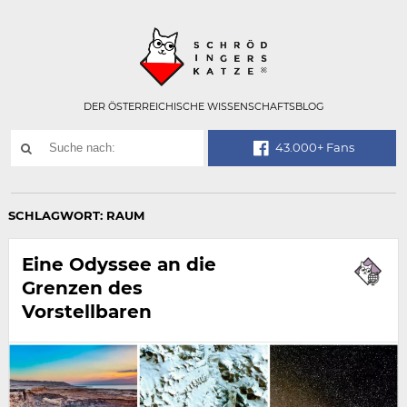
Technisch
SCHRÖDINGER
notwendiges
Feld
für
Recaptcha,
bitte
DER ÖSTERREICHISCHE WISSENSCHAFTSBLOG
ignorieren.
Suchwort
43.000+ Fans
SUCHE
NACH:
SCHLAGWORT:
RAUM
Eine Odyssee an die
Grenzen des
Vorstellbaren