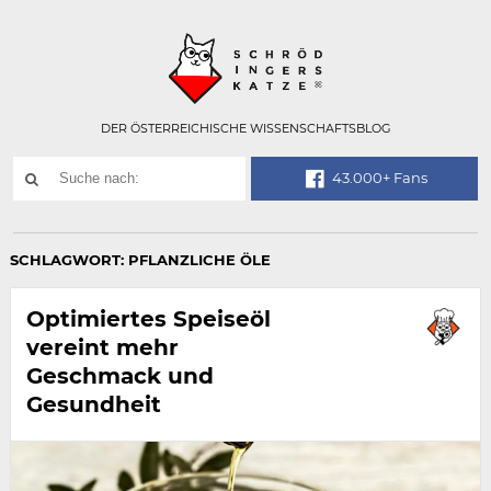
Technisch
SCHRÖDINGER
notwendiges
Feld
für
Recaptcha,
bitte
DER ÖSTERREICHISCHE WISSENSCHAFTSBLOG
ignorieren.
Suchwort
43.000+ Fans
SUCHE
NACH:
SCHLAGWORT:
PFLANZLICHE ÖLE
Optimiertes Speiseöl
vereint mehr
Geschmack und
Gesundheit