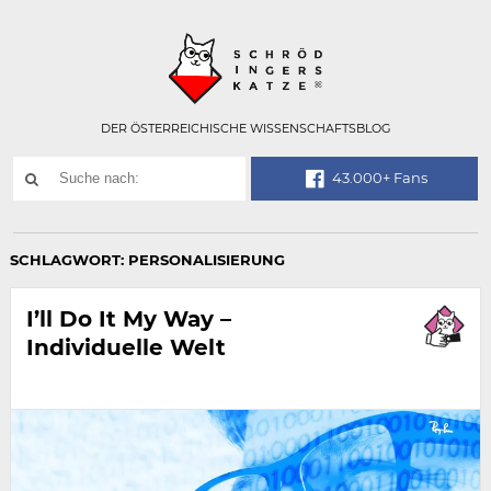
Technisch
SCHRÖDINGER
notwendiges
Feld
für
Recaptcha,
bitte
DER ÖSTERREICHISCHE WISSENSCHAFTSBLOG
ignorieren.
Suchwort
43.000+ Fans
SUCHE
NACH:
SCHLAGWORT:
PERSONALISIERUNG
I’ll Do It My Way –
Individuelle Welt