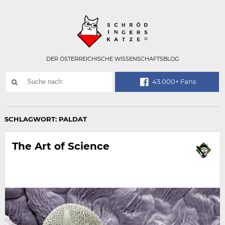
Technisch
SCHRÖDINGER
notwendiges
Feld
für
Recaptcha,
bitte
DER ÖSTERREICHISCHE WISSENSCHAFTSBLOG
ignorieren.
Suchwort
43.000+ Fans
SUCHE
NACH:
SCHLAGWORT:
PALDAT
The Art of Science