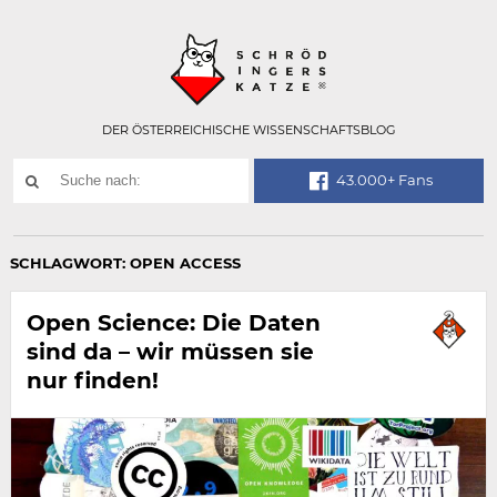
Technisch
SCHRÖDINGER
notwendiges
Feld
für
Recaptcha,
bitte
DER ÖSTERREICHISCHE WISSENSCHAFTSBLOG
ignorieren.
Suchwort
43.000+ Fans
SUCHE
NACH:
SCHLAGWORT:
OPEN ACCESS
Open Science: Die Daten
sind da – wir müssen sie
nur finden!