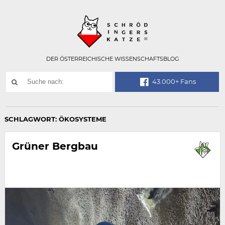
Technisch
SCHRÖDINGER
notwendiges
Feld
für
Recaptcha,
bitte
DER ÖSTERREICHISCHE WISSENSCHAFTSBLOG
ignorieren.
Suchwort
43.000+ Fans
SUCHE
NACH:
SCHLAGWORT:
ÖKOSYSTEME
Grüner Bergbau