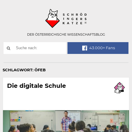
Technisch
SCHRÖDINGER
notwendiges
Feld
für
Recaptcha,
bitte
DER ÖSTERREICHISCHE WISSENSCHAFTSBLOG
ignorieren.
Suchwort
43.000+ Fans
SUCHE
NACH:
SCHLAGWORT:
ÖFEB
Die digitale Schule