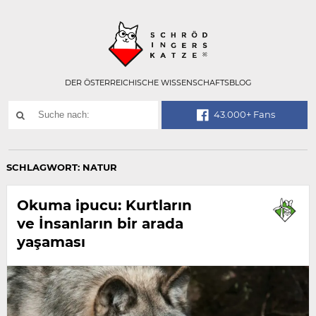
Technisch
SCHRÖDINGER
notwendiges
Feld
für
Recaptcha,
bitte
DER ÖSTERREICHISCHE WISSENSCHAFTSBLOG
ignorieren.
Suchwort
43.000+ Fans
SUCHE
NACH:
SCHLAGWORT:
NATUR
Okuma ipucu: Kurtların
ve İnsanların bir arada
yaşaması