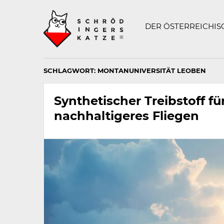
Technisch
SCHRÖDINGERS K
notwendiges
Feld
DER ÖSTERREICHI
für
Recaptcha,
bitte
ignorieren.
SCHLAGWORT:
MONTANUNIVERSITÄT LEOBEN
Synthetischer Treibstoff fü
nachhaltigeres Fliegen